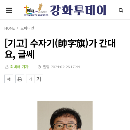
HOME
오피니언
[기고] 수자기(帥字旗)가 간대
요, 글쎄
최벽하 기자
발행 2024-02-26 17:44