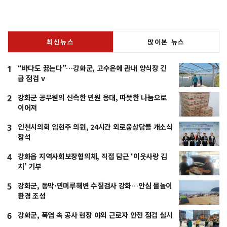
최신뉴스
많이본 뉴스
“바다도 끓는다”…강화군, 고수온에 관내 양식장 긴
1
급 점검 v
강화군 공무원의 신속한 민원 응대, 따뜻한 나눔으로
2
이어져
인천시의회 임현주 의원, 24시간 외로움상담콜 개소식
3
참석
강화읍 지역사회보장협의체, 직접 담근 ‘이웃사랑 김
4
치’ 기부
강화군, 동막·민머루해변 수질검사 강화…안심 물놀이
5
환경 조성
강화군, 폭염 속 공사 현장 야외 근로자 안전 점검 실시
6