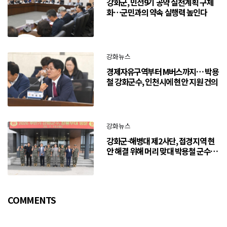
강화군, 민선9기 공약 실천계획 구체
화…군민과의 약속 실행력 높인다
강화뉴스
경제자유구역부터 M버스까지… 박용
철 강화군수, 인천시에 현안 지원 건의
강화뉴스
강화군-해병대 제2사단, 접경지역 현
안 해결 위해 머리 맞대 박용철 군수
“긴밀한 소통으로 주민 체감 변화 만
들어 갈 것”
COMMENTS