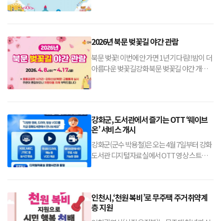
육관 일원(강화읍 강화대로 603)올해는 행사
장소가 변경되어 고인돌체육관에서 개최됩니
다!온 가족이 함께하는 특별한 하루어린이를
위한 즐거운 축제 준비 완료!
2026년 북문 벚꽃길 야간 관람
북문 벚꽃! 이번에 안 가면 1년 기다림!!밤이 더
아름다운 벚꽃길강화 북문 벚꽃길 야간 개
방!2026년 북문 벚꽃길 야간 관람- 4월 8일
(수)~17일(금)- 버스킹 공연도 예정돼 있으니
참고해주세요~
강화군, 도서관에서 즐기는 OTT ‘웨이브
온’ 서비스 개시
강화군(군수 박용철)은 오는 4월 7일부터 강화
도서관 디지털자료실에서 OTT 영상 스트리
밍 서비스인 ‘웨이브온(Wavve on)’을 이용할
수 있다고 밝혔다.이번 서비스는 강화도서관
이용자에게 다양한 문화·지식 콘텐츠를 제공
인천시,‘천원 복비’로 무주택 주거취약계
하기 위해 도입됐다.‘웨이브온’은 국내외 드라
층 지원