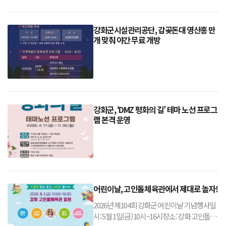
강화군시설관리공단, 갑곶돈대 영산홍 만
개 맞춰 야간 무료 개방
강화군, ‘DMZ 평화의 길’ 테마 노선 프로그
램 본격 운영
어린이날, 고인돌체육관에서 제대로 놀자!
2026년 제104회 강화군 어린이날 기념행사일
시: 5월 1일(금) 10시~16시장소: 강화 고인돌체