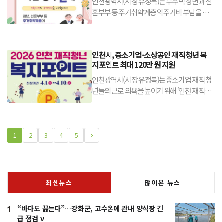
인천광역시(시장 유정복)는 무주택 청년과 신
혼부부 등 주거취약계층의 주거비 부담을 덜
어주기 위해 추진 중인‘천원 복비 지원사업’이
시민들의 주거 안정에 실질적인 도움을 주고
있다고 밝혔다.‘천원 복비 지원사업’은 인천시
인천시, 중소기업·소상공인 재직청년 복
가 추진하는 ‘천원 정책’ 시리즈의 하나로, 주택
지포인트 최대 120만 원 지원
인천광역시(시장 유정복)는 중소기업 재직 청
년들의 근로 의욕을 높이기 위해 ‘인천 재직청
년 복지포인트 지원사업’의 참여자를 4월 1일
부터 4월 10일까지 모집한다고 밝혔다.이 사업
은 중소기업 재직 청년의 복리후생 격차를 완
화하고 조기 퇴사를 방지하기 위한 인천형 청
1
2
3
4
5
년
최신뉴스
많이본 뉴스
“바다도 끓는다”…강화군, 고수온에 관내 양식장 긴
1
급 점검 v