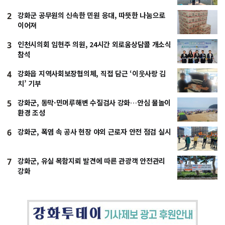
강화군 공무원의 신속한 민원 응대, 따뜻한 나눔으로
2
이어져
인천시의회 임현주 의원, 24시간 외로움상담콜 개소식
3
참석
강화읍 지역사회보장협의체, 직접 담근 ‘이웃사랑 김
4
치’ 기부
강화군, 동막·민머루해변 수질검사 강화…안심 물놀이
5
환경 조성
강화군, 폭염 속 공사 현장 야외 근로자 안전 점검 실시
6
강화군, 유실 목함지뢰 발견에 따른 관광객 안전관리
7
강화