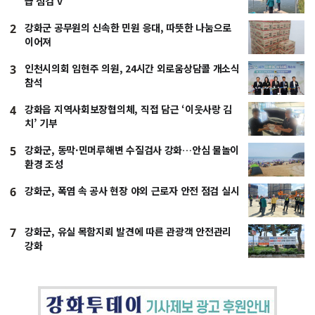
급 점검 v
강화군 공무원의 신속한 민원 응대, 따뜻한 나눔으로
2
이어져
인천시의회 임현주 의원, 24시간 외로움상담콜 개소식
3
참석
강화읍 지역사회보장협의체, 직접 담근 ‘이웃사랑 김
4
치’ 기부
강화군, 동막·민머루해변 수질검사 강화…안심 물놀이
5
환경 조성
강화군, 폭염 속 공사 현장 야외 근로자 안전 점검 실시
6
강화군, 유실 목함지뢰 발견에 따른 관광객 안전관리
7
강화