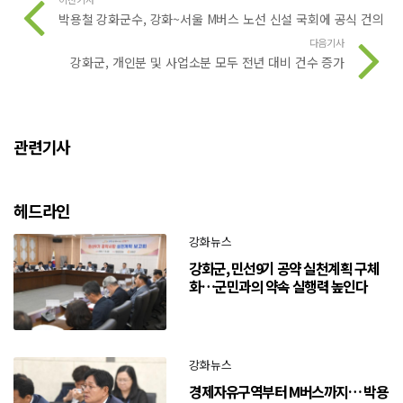
박용철 강화군수, 강화~서울 M버스 노선 신설 국회에 공식 건의
다음기사
강화군, 개인분 및 사업소분 모두 전년 대비 건수 증가
관련기사
헤드라인
강화뉴스
강화군, 민선9기 공약 실천계획 구체
화…군민과의 약속 실행력 높인다
강화뉴스
경제자유구역부터 M버스까지… 박용