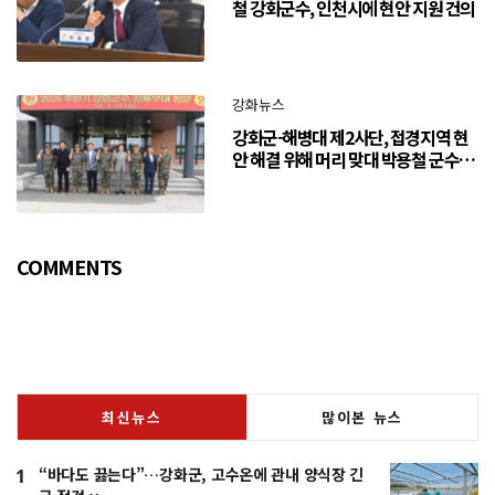
철 강화군수, 인천시에 현안 지원 건의
강화뉴스
강화군-해병대 제2사단, 접경지역 현
안 해결 위해 머리 맞대 박용철 군수
“긴밀한 소통으로 주민 체감 변화 만
들어 갈 것”
COMMENTS
최신뉴스
많이본 뉴스
“바다도 끓는다”…강화군, 고수온에 관내 양식장 긴
1