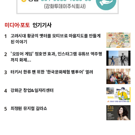
미디어·포토
인기기사
고려시대 황궁의 옛터를 모티브로 마을지도를 만들게
1
된 이야기
'오징어 게임' 정호연 효과, 인스타그램 유튜브 역주행
2
까지 화제...
터키서 한류 팬 위한 ‘한국문화체험 팸투어’ 열려
3
강화군 창업&일자리센터
4
최정원 뮤지컬 갈라쇼
5