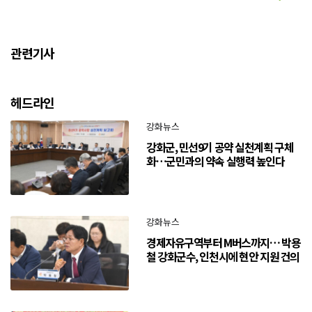
관련기사
헤드라인
강화뉴스
강화군, 민선9기 공약 실천계획 구체
화…군민과의 약속 실행력 높인다
강화뉴스
경제자유구역부터 M버스까지… 박용
철 강화군수, 인천시에 현안 지원 건의