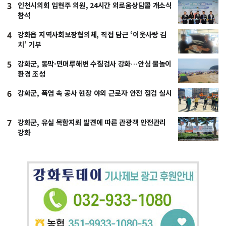
인천시의회 임현주 의원, 24시간 외로움상담콜 개소식
3
참석
강화읍 지역사회보장협의체, 직접 담근 ‘이웃사랑 김
4
치’ 기부
강화군, 동막·민머루해변 수질검사 강화…안심 물놀이
5
환경 조성
강화군, 폭염 속 공사 현장 야외 근로자 안전 점검 실시
6
강화군, 유실 목함지뢰 발견에 따른 관광객 안전관리
7
강화