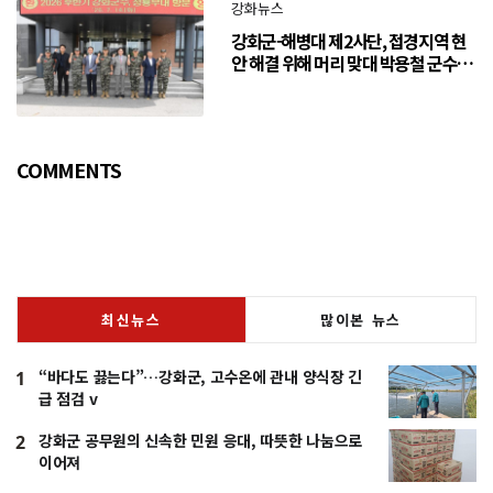
강화뉴스
강화군-해병대 제2사단, 접경지역 현
안 해결 위해 머리 맞대 박용철 군수
“긴밀한 소통으로 주민 체감 변화 만
들어 갈 것”
COMMENTS
최신뉴스
많이본 뉴스
“바다도 끓는다”…강화군, 고수온에 관내 양식장 긴
1
급 점검 v
강화군 공무원의 신속한 민원 응대, 따뜻한 나눔으로
2
이어져