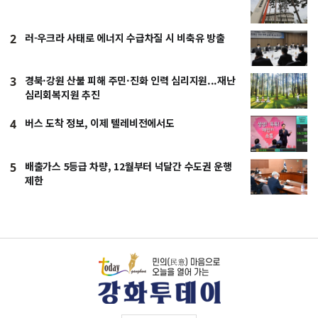
러-우크라 사태로 에너지 수급차질 시 비축유 방출
2
경북·강원 산불 피해 주민·진화 인력 심리지원...재난
3
심리회복지원 추진
버스 도착 정보, 이제 텔레비전에서도
4
배출가스 5등급 차량, 12월부터 넉달간 수도권 운행
5
제한