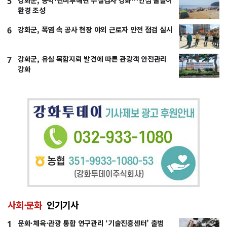
강화군, 동막·민머루해변 수질검사 강화…안심 물놀이
5
환경 조성
강화군, 폭염 속 공사 현장 야외 근로자 안전 점검 실시
6
강화군, 유실 목함지뢰 발견에 따른 관광객 안전관리
7
강화
사회·문화
인기기사
문화·체육·관광 통합 연구관리 ‘기술진흥센터’ 출범
1