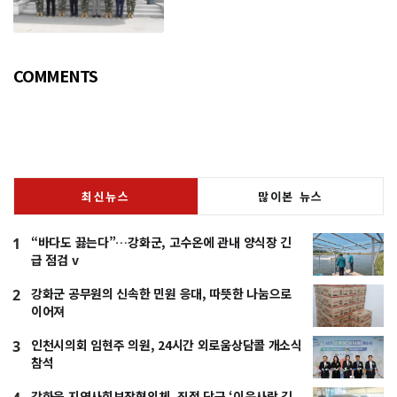
“긴밀한 소통으로 주민 체감 변화 만
들어 갈 것”
COMMENTS
최신뉴스
많이본 뉴스
“바다도 끓는다”…강화군, 고수온에 관내 양식장 긴
1
급 점검 v
강화군 공무원의 신속한 민원 응대, 따뜻한 나눔으로
2
이어져
인천시의회 임현주 의원, 24시간 외로움상담콜 개소식
3
참석
강화읍 지역사회보장협의체, 직접 담근 ‘이웃사랑 김