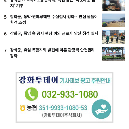
4
치’ 기부
강화군, 동막·민머루해변 수질검사 강화…안심 물놀이
5
환경 조성
강화군, 폭염 속 공사 현장 야외 근로자 안전 점검 실시
6
강화군, 유실 목함지뢰 발견에 따른 관광객 안전관리
7
강화