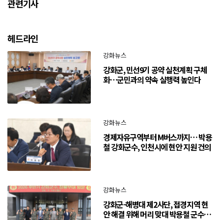
관련기사
헤드라인
강화뉴스
강화군, 민선9기 공약 실천계획 구체
화…군민과의 약속 실행력 높인다
강화뉴스
경제자유구역부터 M버스까지… 박용
철 강화군수, 인천시에 현안 지원 건의
강화뉴스
강화군-해병대 제2사단, 접경지역 현
안 해결 위해 머리 맞대 박용철 군수