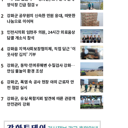
양식장 긴급 점검 v
강화군 공무원의 신속한 민원 응대, 따뜻한
2
나눔으로 이어져
인천시의회 임현주 의원, 24시간 외로움상
3
담콜 개소식 참석
강화읍 지역사회보장협의체, 직접 담근 ‘이
4
웃사랑 김치’ 기부
강화군, 동막·민머루해변 수질검사 강화…
5
안심 물놀이 환경 조성
강화군, 폭염 속 공사 현장 야외 근로자 안
6
전 점검 실시
강화군, 유실 목함지뢰 발견에 따른 관광객
7
안전관리 강화