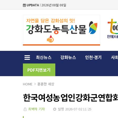
UPDATA :
2026년 08월 08일
최신뉴스
강화뉴스
인천·경기
사회
PDF지면보기
HOME
훈훈한 세상
한국여성농업인강화군연합회,
최벽하 기자
발행 2026-07-02 11:25