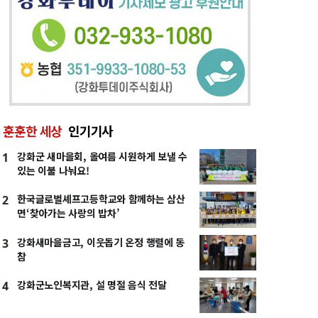
훈훈한 세상
인기기사
강화군 새마을회, 올여름 시원하게 보낼 수
1
있는 이불 나눠요!
한국글로벌셰프고등학교와 함께하는 삼산
2
면‘찾아가는 사랑의 밥차’
강화새마을금고, 이웃돕기 온정 행렬에 동
3
참
강화군노인복지관, 설 명절 음식 전달
4