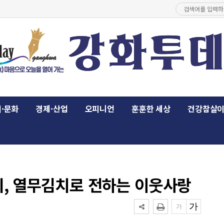
·문화
경제·산업
오피니언
훈훈한 세상
건강참살
 열무김치로 전하는 이웃사랑