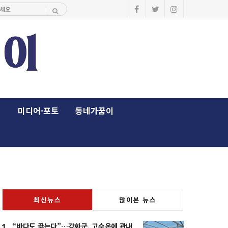
이
미디어·포토
동네가꿈이
최신뉴스
많이본 뉴스
“바다도 끓는다”…강화군, 고수온에 관내
1