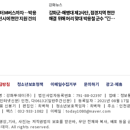
강화뉴스
터 M버스까지… 박용
강화군-해병대 제2사단, 접경지역 현안
천시에 현안 지원 건의
해결 위해 머리 맞대 박용철 군수 “긴밀
한 소통으로 주민 체감 변화 만들어 갈
것”
급방침
청소년보호정책
이메일수집거부
문의하기
광고·제휴
 : 강화투데이(주) ┃ 법인사업자등록번호 : 791-88-02397 ┃ 업태 : 정
(인터넷신문) 인천, 다06132(일반주간신문) ┃ 등록일자 : 2021년 08월 17일 
대표 신봉기 ┃ 편집인 : 최벽하 ┃ 청소년보호책임자 : 최벽하 ┃ 주소 : 인천
 ┃ 팩스 : 032-933-1082 ┃ 이메일 :
today1080@naver.com
상,기사, 사진)는 저작권법의 보호를 받은바, 무단 전재와 복사, 배포 등을 
이. All rights reserved.