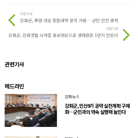
이전기사
강화군, 폭염 대응 종합대책 본격 가동… 군민 안전 총력
다음기사
강화군, 강화갯벌 사계절 홍보영상으로 생태관광 1번지 만든다
관련기사
헤드라인
강화뉴스
강화군, 민선9기 공약 실천계획 구체
화…군민과의 약속 실행력 높인다