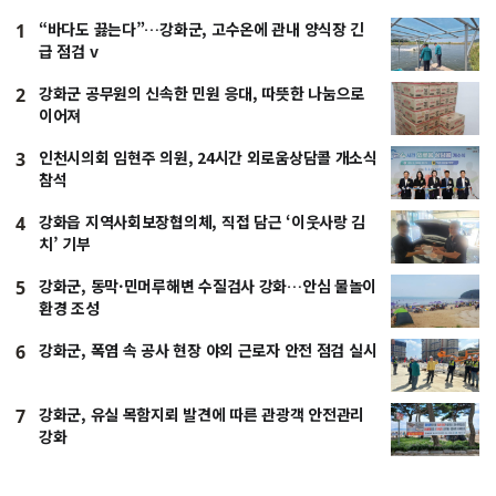
“바다도 끓는다”…강화군, 고수온에 관내 양식장 긴
1
급 점검 v
강화군 공무원의 신속한 민원 응대, 따뜻한 나눔으로
2
이어져
인천시의회 임현주 의원, 24시간 외로움상담콜 개소식
3
참석
강화읍 지역사회보장협의체, 직접 담근 ‘이웃사랑 김
4
치’ 기부
강화군, 동막·민머루해변 수질검사 강화…안심 물놀이
5
환경 조성
강화군, 폭염 속 공사 현장 야외 근로자 안전 점검 실시
6
강화군, 유실 목함지뢰 발견에 따른 관광객 안전관리
7
강화