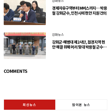
강화뉴스
경제자유구역부터 M버스까지… 박용
철 강화군수, 인천시에 현안 지원 건의
강화뉴스
강화군-해병대 제2사단, 접경지역 현
안 해결 위해 머리 맞대 박용철 군수
“긴밀한 소통으로 주민 체감 변화 만
들어 갈 것”
COMMENTS
최신뉴스
많이본 뉴스